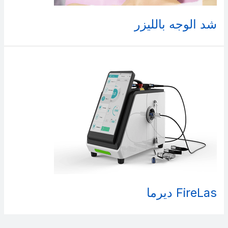
شد الوجه بالليزر
FireLas ديرما