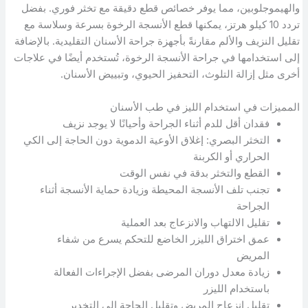
والهيموجلوبين، مما يوفر خصائص قطع دقيقة مع تخثر فوري. بفضل
تردد 10 كيلو هرتز، يمكنها قطع الأنسجة الرخوة بسرعة وسلاسة مع
تقليل النزيف والألم مقارنةً بأجهزة جراحة الأسنان التقليدية. بالإضافة
إلى استخدامها في جراحة الأنسجة الرخوة، تُستخدم أيضًا في علاجات
أخرى مثل إزالة التلوث، التحفيز الحيوي، وتبييض الأسنان.
المميزات في استخدام الليز في طب الأسنان
فقدان أقل للدم أثناء الجراحة وأحيانًا لا يوجد نزيف
التخثر البصري: إغلاق الأوعية الدموية دون الحاجة إلى الكي
الحراري أو الكربنة
القطع والتخثر بدقة في نفس الوقت
تجنب تلف الأنسجة المحيطة وزيادة حماية الأنسجة أثناء
الجراحة
تقليل الالتهاب والانزعاج بعد العملية
عمق اختراق الليزر الخاضع للتحكم يسرع من شفاء
المريض
زيادة معدل دوران المرضى بفضل الإجراءات الفعالة
باستخدام الليزر
تقليل انزعاج المريض وتقليل الحاجة إلى التخدير