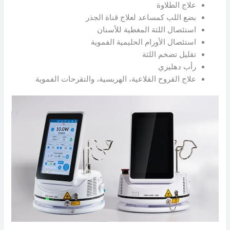
علاج الطلاوة
بضع اللب كمساعد لعلاج قناة الجذر
استئصال اللثة المغطية للأسنان
استئصال الأورام الحليمية الفموية
تقليل تضخم اللثة
رأب دهليزي
علاج القروح القلاعية، الهربسية، والتقرحات الفموية